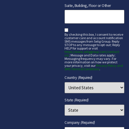
Suite, Building, Floor or Other
sms
By checking this box, I consent to receive
customer care and account notification
SMS messages from Selig Group. Reply
STOP to any message to opt-out; Reply
HELP for support or visit
https://www.seliggroup.com/contact-
us/
; Message and Data rates apply;
Messaging frequency may vary. For
more information on how we protect
your privacy, visit our
Privacy Policy and
SMS Terms & Conditions
.
Country
(Required)
State
(Required)
Company
(Required)