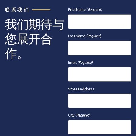
联系我们
First Name
(Required)
我们期待与
您展开合
Last Name
(Required)
作。
Email
(Required)
Street Address
City
(Required)