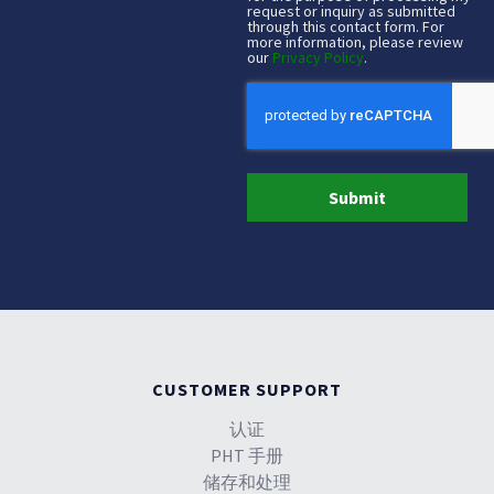
request or inquiry as submitted
through this contact form. For
more information, please review
our
Privacy Policy
.
CAPTCHA
CUSTOMER SUPPORT
认证
PHT 手册
储存和处理