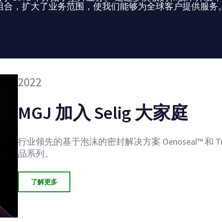
组合，扩大了业务范围，使我们能够为全球客户提供服务
1972
2008
2011
2022
2021
Selig确立为独立公司
Unipac 加入 Selig 大家庭
ISCO 加入 Selig 大家庭
MGJ 加入 Selig 大家庭
PSI 加入 Selig 大家庭
Selig 集团于 1972 年成立，前身为密封盖和玻璃公司（Herme
Selig 添加了消费者喜爱的 Lift 'n' Peel™
扩展到软包装补充了我们的容器密封能力，并为我
行业领先的基于泡沫的密封解决方案 Oenoseal™ 和 Tre
全球领先的容器和包装排气解决方案供应商 PSI 于 2021 
期望。
品系列。
开发出生产排气和过滤产品的新方法。 我们提供排
制解决方案。 我们将容器密封和排气解决方案相结
了解更多
了解更多
了解更多
了解更多