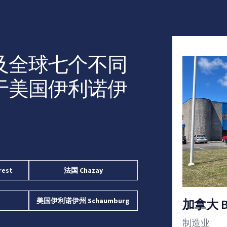
及全球七个不同
于美国伊利诺伊
。
est
法国 Chazay
美国伊利诺伊州 Schaumburg
加拿大 Br
制造业