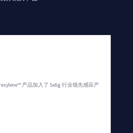
。
tic Cap & Glass Company）。
 技术，提高了客户和品牌所有者对密封完整性和便利性的
们的制造能力提供了协同效应。
sylene™ 产品加入了 Selig 行业领先感应产
年加入 Selig 集团 通过 通过此举，Selig
气垫片和垫圈、密封排气、压接式排气和定
合，为客户定制最终的包装解决方案。