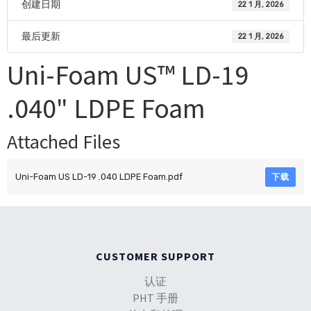
创建日期
22 1 月, 2026
最后更新
22 1 月, 2026
Uni-Foam US™ LD-19
.040" LDPE Foam
Attached Files
Uni-Foam US LD-19 .040 LDPE Foam.pdf
下载
CUSTOMER SUPPORT
认证
PHT 手册