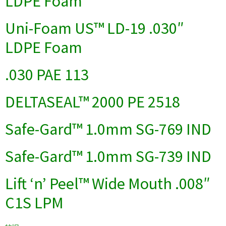
LDPE Foam
Uni-Foam US™ LD-19 .030″
LDPE Foam
.030 PAE 113
DELTASEAL™ 2000 PE 2518
Safe-Gard™ 1.0mm SG-769 IND
Safe-Gard™ 1.0mm SG-739 IND
Lift ‘n’ Peel™ Wide Mouth .008″
C1S LPM