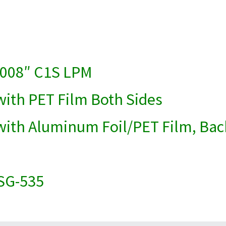
 .008″ C1S LPM
ith PET Film Both Sides
ith Aluminum Foil/PET Film, Bac
SG-535