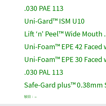
.030 PAE 113
Uni-Gard™ ISM U10
Lift ‘n’ Peel™ Wide Mouth
Uni-Foam™ EPE 42 Faced w
Uni-Foam™ EPE 30 Faced w
.030 PAL 113
Safe-Gard plus™ 0.38mm 
较旧：
←