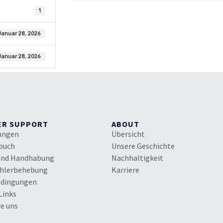
1
Januar 28, 2026
Januar 28, 2026
ER SUPPORT
ABOUT
rungen
Übersicht
buch
Unsere Geschichte
und Handhabung
Nachhaltigkeit
ehlerbehebung
Karriere
edingungen
Links
e uns