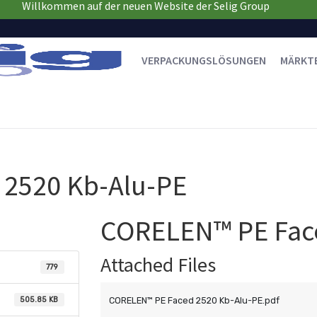
Willkommen auf der neuen Website der Selig Group
VERPACKUNGSLÖSUNGEN
MÄRKT
2520 Kb-Alu-PE
CORELEN™ PE Face
Attached Files
779
505.85 KB
CORELEN™ PE Faced 2520 Kb-Alu-PE.pdf