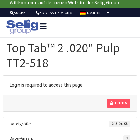
Willkommen auf der neuen Website der Selig Group
Deutsch
SUCHE
KONTAKTIERE UNS
Verpackungslösu
Mä
Top Tab™ 2 .020" Pulp
Ressou
Nachhaltig
TT2-518
Login is required to access this page
LOGIN
Dateigröße
215.06 KB
Datei-Anzahl
1