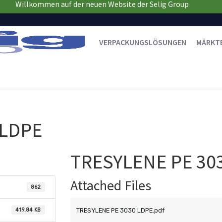
Willkommen auf der neuen Website der Selig Group
VERPACKUNGSLÖSUNGEN
MÄRKT
 LDPE
TRESYLENE PE 30
Attached Files
862
419.84 KB
TRESYLENE PE 3030 LDPE.pdf