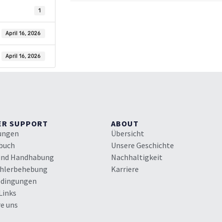
1
April 16, 2026
April 16, 2026
ER SUPPORT
ABOUT
rungen
Übersicht
buch
Unsere Geschichte
und Handhabung
Nachhaltigkeit
ehlerbehebung
Karriere
edingungen
Links
e uns