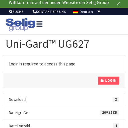
Willkommen auf der neuen Website der Selig Group
Deutsch
SUCHE
KONTAKTIERE UNS
Verpackungslösu
Mä
Uni-Gard™ UG627
Ressou
Nachhaltig
Login is required to access this page
LOGIN
Download
2
Dateigröße
209.62 KB
Datei-Anzahl
1