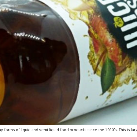
 forms of liquid and semi-liquid food products since the 1980’s. This is lar
.