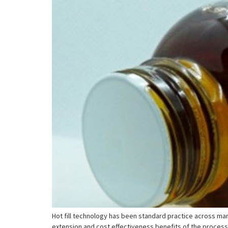
Hot fill technology has been standard practice across many
extension and cost effectiveness benefits of the process