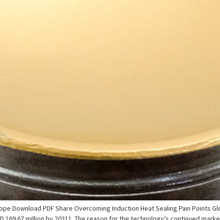
ope Download PDF Share Overcoming Induction Heat Sealing Pain Points Glo
SD 169.67 million by 20311. The reason for the technology’s continued marke