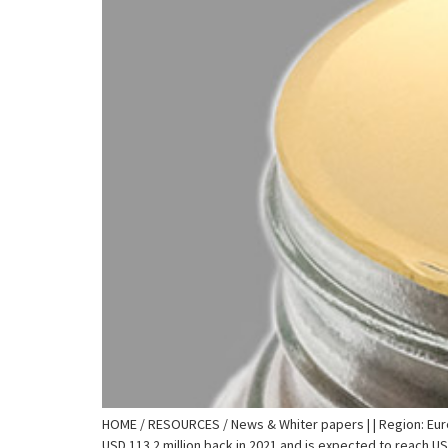
HOME / RESOURCES / News & Whiter papers | | Region: Eur
USD 113.2 million back in 2021 and is expected to reach U