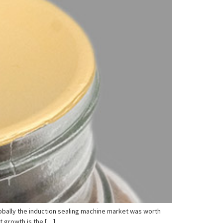
bally the induction sealing machine market was worth
t growth is the […]