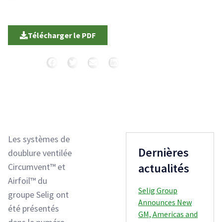
10/02/2022
|
|
Région : Amérique du Nord
Télécharger le PDF
Partager
Les systèmes de
Dernières
doublure ventilée
actualités
Circumvent™ et
Airfoil™ du
Selig Group
groupe Selig ont
Announces New
été présentés
GM, Americas and