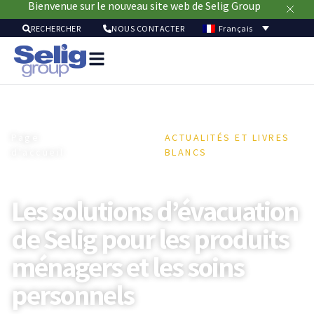
Bienvenue sur le nouveau site web de Selig Group
Français
RECHERCHER
NOUS CONTACTER
Solutio
pour
emballa
Marc
Page
/
ACTUALITÉS ET LIVRES
Ressou
d'accueil
RESSOURCES
BLANCS
Durabi
/
À
pro
Les solutions d’évacuation
de Selig pour les produits
ménagers et les soins
personnels