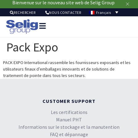
Bienvenue sur le nouveau site web de Selig Group
Français
RECHERCHER
NOUS CONTACTER
Solutio
pour
Pack Expo
emballa
Marc
Ressou
PACK EXPO International rassemble les fournisseurs exposants et les
utilisateurs finaux d’emballages innovants et de solutions de
Durabi
traitement de pointe dans tous les secteurs.
À
pro
CUSTOMER SUPPORT
Les certifications
Manuel PHT
Informations sur le stockage et la manutention
FAQ et dépannage