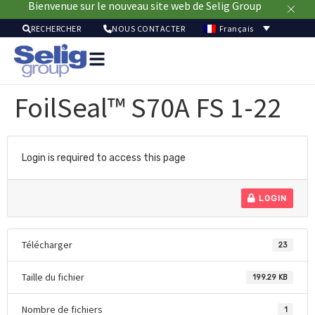
Bienvenue sur le nouveau site web de Selig Group
Français
RECHERCHER
NOUS CONTACTER
Soluti
pour
FoilSeal™ S70A FS 1-22
emball
Mar
Ressou
Durab
Login is required to access this page
À
pr
LOGIN
Télécharger
23
Taille du fichier
199.29 KB
Nombre de fichiers
1