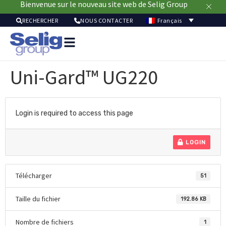
Bienvenue sur le nouveau site web de Selig Group
Français
RECHERCHER
NOUS CONTACTER
Soluti
pour
Uni-Gard™ UG220
emball
Mar
Ressou
Durab
Login is required to access this page
À
pr
LOGIN
Télécharger
51
Taille du fichier
192.86 KB
Nombre de fichiers
1