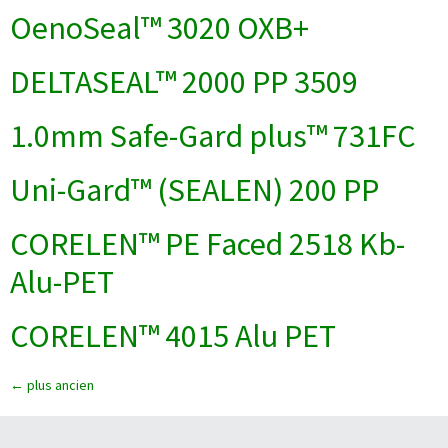
OenoSeal™ 3020 OXB+
DELTASEAL™ 2000 PP 3509
1.0mm Safe-Gard plus™ 731FC
Uni-Gard™ (SEALEN) 200 PP
CORELEN™ PE Faced 2518 Kb-
Alu-PET
CORELEN™ 4015 Alu PET
←
plus ancien