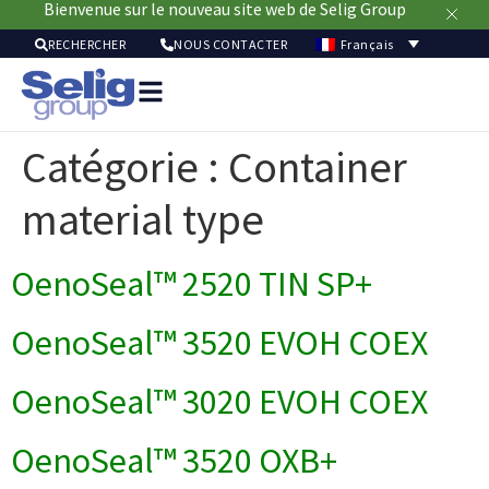
Bienvenue sur le nouveau site web de Selig Group
Français
RECHERCHER
NOUS CONTACTER
Solutio
pour
Catégorie :
Container
emballa
Marc
material type
Ressou
Durabi
À
OenoSeal™ 2520 TIN SP+
pro
OenoSeal™ 3520 EVOH COEX
OenoSeal™ 3020 EVOH COEX
OenoSeal™ 3520 OXB+