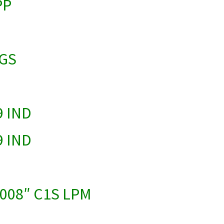
PP
IGS
8
9 IND
9 IND
 .008″ C1S LPM