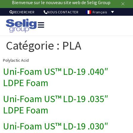
Bienvenue sur le nouveau site web de Selig Group
Français
RECHERCHER
NOUS CONTACTER
Solutio
pour
Catégorie :
PLA
emballa
Marc
Ressou
Polylactic Acid
Durabi
Uni-Foam US™ LD-19 .040″
À
LDPE Foam
pro
Uni-Foam US™ LD-19 .035″
LDPE Foam
Uni-Foam US™ LD-19 .030″