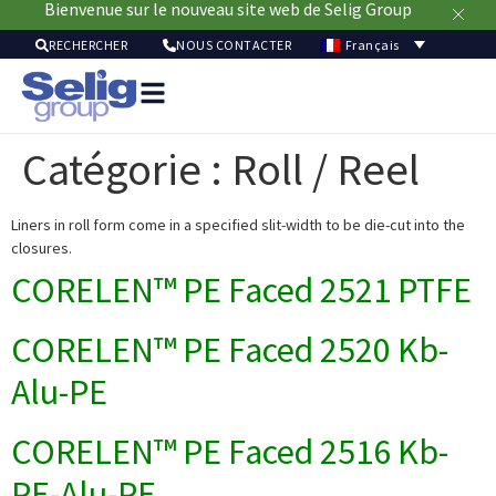
Bienvenue sur le nouveau site web de Selig Group
Français
RECHERCHER
NOUS CONTACTER
Solutio
pour
Catégorie :
Roll / Reel
emballa
Marc
Ressou
Liners in roll form come in a specified slit-width to be die-cut into the
closures.
Durabi
À
CORELEN™ PE Faced 2521 PTFE
pro
CORELEN™ PE Faced 2520 Kb-
Alu-PE
CORELEN™ PE Faced 2516 Kb-
PE-Alu-PE