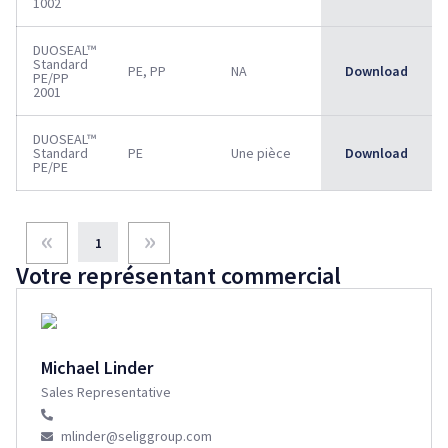
1002
DUOSEAL™
Standard
PE, PP
NA
Download
NA
PE/PP
2001
DUOSEAL™
Standard
PE
Une pièce
Download
Témoin d’inté
PE/PE
«
»
1
Votre représentant commercial
Michael Linder
Sales Representative
mlinder@seliggroup.com