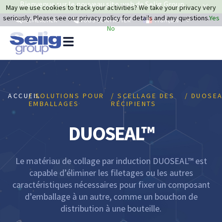
Bienvenue sur le nouveau site web de Selig Group
May we use cookies to track your activities? We take your privacy very
seriously. Please see our privacy policy for details and any questions.
Yes
Français
RECHERCHER
NOUS CONTACTER
No
Sol
po
emb
ACCUEIL
/ SOLUTIONS POUR
/ SCELLAGE DES
/ DUOSE
Re
EMBALLAGES
RÉCIPIENTS
Du
DUOSEAL™
Le matériau de collage par induction DUOSEAL™ est
capable d’éliminer les filetages ou les autres
caractéristiques nécessaires pour fixer un composant
d’emballage à un autre, comme un bouchon de
distribution à une bouteille.