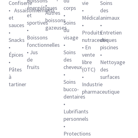
Boissons
du
Confiserie
vie
Soins
•
énergétiques
corps
• Assaisonnements
•
des
Autres
et
•
et
Médical
animaux
boissons
sportives
Soins
sauces
•
•
gazeuses
•
du
•
Produits
Entretien
Boissons
visage
Snacks
nutraceutiques
des
fonctionnelles
•
•
• En
piscines
• Jus
Soins
Épices
vente
•
de
des
•
libre
Nettoyage
fruits
cheveux
Pâtes
(OTC)
des
•
à
•
surfaces
Soins
tartiner
Industrie
bucco-
pharmaceutique
dentaires
•
Lubrifiants
personnels
•
Protections