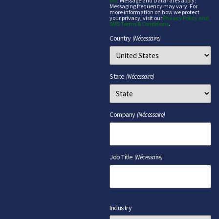
us/
; Message and Data rates apply;
Messaging frequency may vary. For
more information on how we protect
your privacy, visit our
Privacy Policy and
SMS Terms & Conditions
.
Country
(Nécessaire)
State
(Nécessaire)
Company
(Nécessaire)
Job Title
(Nécessaire)
Industry