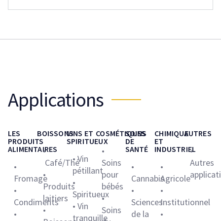
Applications
LES
BOISSONS
VINS ET
COSMÉTIQUES
SOINS
CHIMIQUE
AUTRES
PRODUITS
SPIRITUEUX
DE
ET
ALIMENTAIRES
SANTÉ
INDUSTRIEL
•
•
•
• Vin
Café/Thé
Soins
Autres
•
•
•
pétillant
•
pour
applicat
Fromage
Cannabis
Agricole
•
Produits
bébés
•
•
•
Spiritueux
laitiers
•
Condiments
Sciences
Institutionnel
• Vin
•
Soins
•
de la
•
tranquille