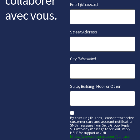
collaborer
Email
(Nécessaire)
avec vous.
Street Address
City
(Nécessaire)
Suite, Building, Floor or Other
sms
By checking this box, I consent to receive
customer care and account notification
SMS messages from Selig Group. Reply
STOP to any message to opt-out; Reply
HELP for support or visit
https://www.seliggroup.com/contact-