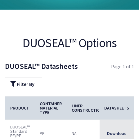
DUOSEAL™ Options
DUOSEAL™ Datasheets
Page
1
of
1
Filter By
CONTAINER
LINER
REMOVAL
PRODUCT
MATERIAL
DATASHEETS
CONSTRUCTION
CHARACTERIS
TYPE
DUOSEAL™
Standard
PE
NA
Download
NA
PE/PE