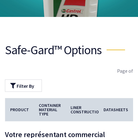
Safe-Gard™ Options
Page
of
Filter By
CONTAINER
LINER
REMOVAL
PRODUCT
MATERIAL
DATASHEETS
CONSTRUCTION
CHARACTERIS
TYPE
Votre représentant commercial