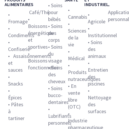
ALIMENTAIRES
INDUSTRIEL
•
• Soins
•
•
Café/Thé
pour
Applicati
•
•
Cannabis
•
bébés
personnal
Fromage
Agricole
•
Boissons
• Soins
•
•
Sciences
énergétiques
du
Condiments
Institutionnel
de la
et
corps
•
• Soins
vie
sportives
• Soins
Confiserie
des
•
•
du
• Assaisonnements
animaux
Médical
Boissons
visage
et
•
•
fonctionnelles
• Soins
sauces
Entretien
Produits
des
•
des
nutraceutiques
cheveux
Snacks
piscines
• En
• Soins
•
•
vente
bucco-
Épices
Nettoyage
libre
dentaires
• Pâtes
des
(OTC)
•
à
surfaces
•
Lubrifiants
tartiner
Industrie
personnels
pharmaceutique