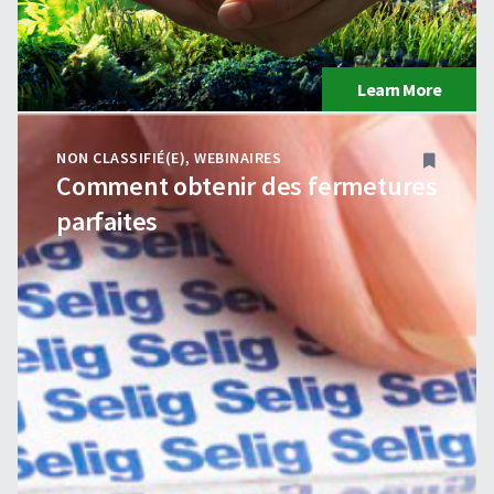
Learn More
NON CLASSIFIÉ(E)
,
WEBINAIRES
Comment obtenir des fermetures
parfaites