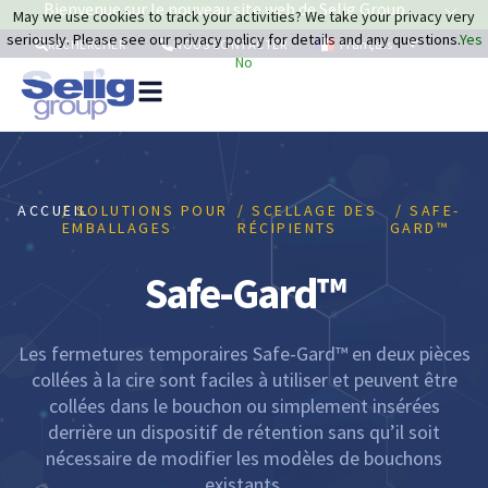
Bienvenue sur le nouveau site web de Selig Group
May we use cookies to track your activities? We take your privacy very
seriously. Please see our privacy policy for details and any questions.
Yes
Français
RECHERCHER
NOUS CONTACTER
No
So
po
em
ACCUEIL
/ SOLUTIONS POUR
/ SCELLAGE DES
/ SAFE-
Re
EMBALLAGES
RÉCIPIENTS
GARD™
D
Safe-Gard™
Les fermetures temporaires Safe-Gard™ en deux pièces
collées à la cire sont faciles à utiliser et peuvent être
collées dans le bouchon ou simplement insérées
derrière un dispositif de rétention sans qu’il soit
nécessaire de modifier les modèles de bouchons
existants.