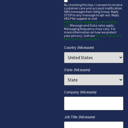
sms
By checking this box, I consent to receive
customer care and account notification
SMS messages from Selig Group. Reply
STOP to any message to opt-out; Reply
HELP for support or visit
https://www.seliggroup.com/contact-
us/
; Message and Data rates apply;
Messaging frequency may vary. For
more information on how we protect
your privacy, visit our
Privacy Policy and
SMS Terms & Conditions
.
Country
(Nécessaire)
State
(Nécessaire)
Company
(Nécessaire)
Job Title
(Nécessaire)