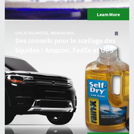
Learn More
UNCATEGORIZED
,
WEBINAIRES
Des conseils pour le scellage des
liquides : Amazon, FedEx et UPS