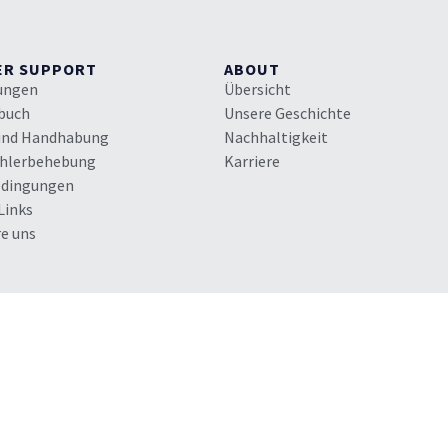
ER SUPPORT
ABOUT
rungen
Übersicht
buch
Unsere Geschichte
und Handhabung
Nachhaltigkeit
ehlerbehebung
Karriere
edingungen
Links
e uns