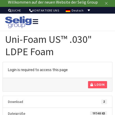
Willkommen auf der neuen Website der Selig Group
Deutsch
SUCHE
KONTAKTIERE UNS
Verpackungslösu
Mä
Uni-Foam US™ .030"
Ressou
Nachhaltig
LDPE Foam
Login is required to access this page
LOGIN
Download
2
Dateigröße
197.48 KB