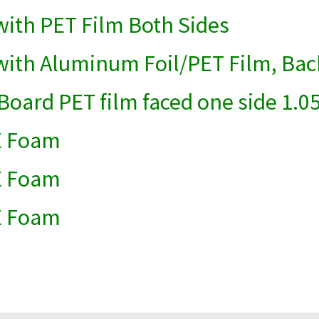
ith PET Film Both Sides
ith Aluminum Foil/PET Film, Bac
Board PET film faced one side 1.
E Foam
E Foam
E Foam