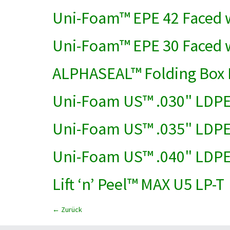
Uni-Foam™ EPE 42 Faced w
Uni-Foam™ EPE 30 Faced w
ALPHASEAL™ Folding Box 
Uni-Foam US™ .030" LDP
Uni-Foam US™ .035" LDP
Uni-Foam US™ .040" LDP
Lift ‘n’ Peel™ MAX U5 LP-T
←
Zurück