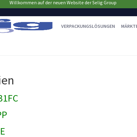
Willkommen auf der neuen Website der Selig Group
VERPACKUNGSLÖSUNGEN
MÄRKT
ien
31FC
PP
PE