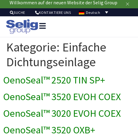
Willkommen auf der neuen Website der Selig Group
Deutsch
SUCHE
KONTAKTIERE UNS
Verpackungslösun
Mär
Kategorie:
Einfache
Ressour
Nachhaltig
Dichtungseinlage
Ü
u
OenoSeal™ 2520 TIN SP+
OenoSeal™ 3520 EVOH COEX
OenoSeal™ 3020 EVOH COEX
OenoSeal™ 3520 OXB+