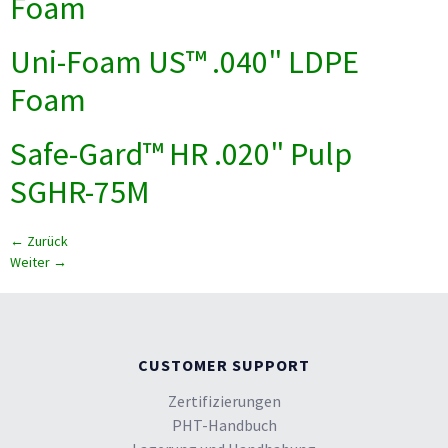
Foam
Uni-Foam US™ .040" LDPE
Foam
Safe-Gard™ HR .020" Pulp
SGHR-75M
←
Zurück
Weiter
→
CUSTOMER SUPPORT
Zertifizierungen
PHT-Handbuch