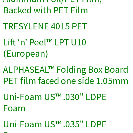
Backed with PET Film
TRESYLENE 4015 PET
Lift ‘n’ Peel™ LPT U10
(European)
ALPHASEAL™ Folding Box Board
PET film faced one side 1.05mm
Uni-Foam US™ .030" LDPE
Foam
Uni-Foam US™ .035" LDPE