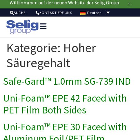
Willkommen auf der neuen Website der Selig Group
Deutsch
SUCHE
KONTAKTIERE UNS
Verpackungslösun
Mär
Kategorie:
Hoher
Ressour
Nachhaltig
Säuregehalt
Ü
u
Safe-Gard™ 1.0mm SG-739 IND
Uni-Foam™ EPE 42 Faced with
PET Film Both Sides
Uni-Foam™ EPE 30 Faced with
Aluminum Foil/PET Film,