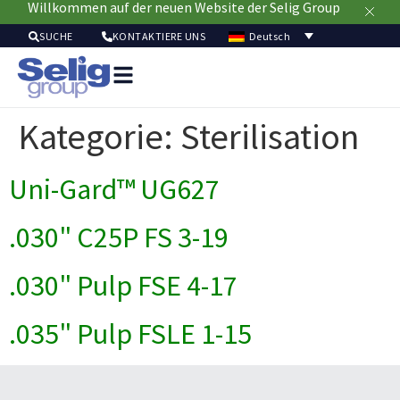
Willkommen auf der neuen Website der Selig Group
Deutsch
SUCHE
KONTAKTIERE UNS
Verpackungslösun
Mär
Kategorie:
Sterilisation
Ressour
Nachhaltig
Ü
Uni-Gard™ UG627
u
.030" C25P FS 3-19
.030" Pulp FSE 4-17
.035" Pulp FSLE 1-15