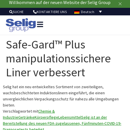
Willkommen auf der neuen Website der Selig Group
Deutsch
SUCHE
KONTAKTIERE UNS
Verpackungslösun
Mär
Safe-Gard™ Plus
Ressour
Nachhaltig
manipulationssichere
Ü
u
Liner verbessert
Selig hat ein neu entwickeltes Sortiment von zweiteiligen,
wachsbeschichteten Induktionslinern eingeführt, die einen
unvergleichlichen Verpackungsschutz für nahezu alle Umgebungen
bieten.
Verschlagwortet mit
Chemie &
Industrie
Getränke
Körperpflege
Lebensmittel
Selig ist an der
Bereitstellung des neuen FDA-zugelassenen, Fünfminuten-COVID-19-
Diagnosetests beteiligt