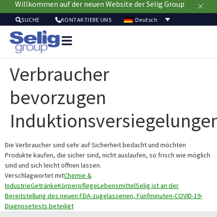
Willkommen auf der neuen Website der Selig Group
Deutsch
SUCHE
KONTAKTIERE UNS
Verpackungslös
M
Verbraucher
Resso
Nachhalti
bevorzugen
Induktionsversiegelunge
Die Verbraucher sind sehr auf Sicherheit bedacht und möchten
Produkte kaufen, die sicher sind, nicht auslaufen, so frisch wie möglich
sind und sich leicht öffnen lassen.
Verschlagwortet mit
Chemie &
Industrie
Getränke
Körperpflege
Lebensmittel
Selig ist an der
Bereitstellung des neuen FDA-zugelassenen, Fünfminuten-COVID-19-
Diagnosetests beteiligt