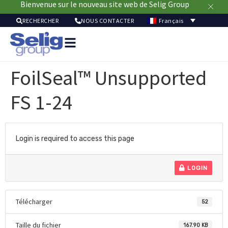
Bienvenue sur le nouveau site web de Selig Group
Français
RECHERCHER
NOUS CONTACTER
Soluti
pour
FoilSeal™ Unsupported
emball
Mar
FS 1-24
Ressou
Durab
À
pr
Login is required to access this page
LOGIN
Télécharger
52
Taille du fichier
167.90 KB