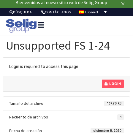
Bienvenidos al nuevo sitio web de Selig Group
Español
BÚSQUEDA
CONTÁCTANOS
Soluci
de
Unsupported FS 1-24
envas
Merc
Recu
Sostenibil
Login is required to access this page
Acer
de
LOGIN
noso
Tamaño del archivo
167.90 KB
Recuento de archivos
1
Fecha de creación
diciembre 8, 2020