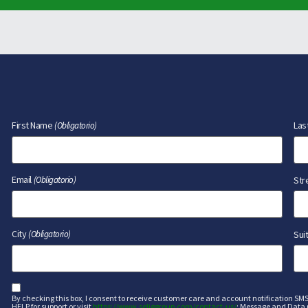
First Name
Las
(Obligatorio)
Email
Str
(Obligatorio)
City
Sui
(Obligatorio)
sms
By checking this box, I consent to receive customer care and account notification SM
HELP for support or visit
https://www.seliggroup.com/contact-us/
; Message and Data 