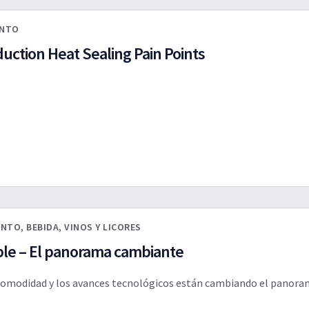
ENTO
uction Heat Sealing Pain Points
ENTO
,
BEBIDA
,
VINOS Y LICORES
ble – El panorama cambiante
 comodidad y los avances tecnológicos están cambiando el panoram