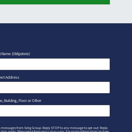
t Name
(Obligatorio)
eet Address
te, Building, Floor or Other
S messages from Selig Group. Reply STOP to any message to opt-out; Reply
rates apply; Messaging frequency may vary. For more information on how