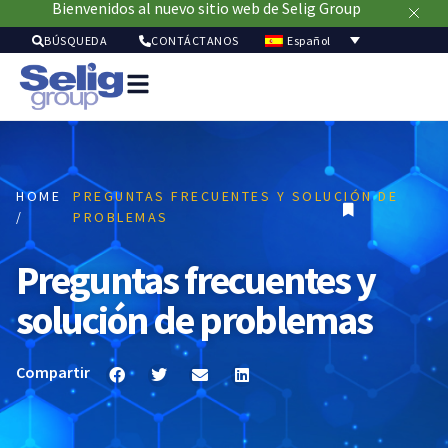
Bienvenidos al nuevo sitio web de Selig Group
Español
BÚSQUEDA
CONTÁCTANOS
Soluci
de
envasa
Merca
HOME
PREGUNTAS FRECUENTES Y SOLUCIÓN DE
Recur
/
PROBLEMAS
Sostenibil
Acerc
Preguntas frecuentes y
de
nosot
solución de problemas
Compartir