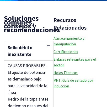
Soluciones
Recursos
comunes,
consejos y
Relacionados
recomendaciones
Almacenamiento y
manipulación
Sello débil o
Certificaciones
inexistente
Enlaces relevantes para el
sector
CAUSAS PROBABLES:
El ajuste de potencia
Hojas Técnicas
es demasiado bajo
PHT: Guía de sellado por
para la velocidad de la
inducción
línea
Retiro de la tapa antes
de tiempo después del