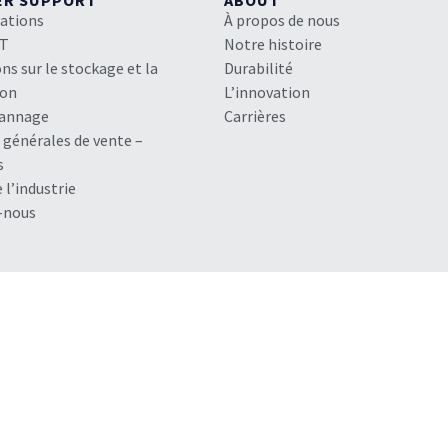
ER SUPPORT
ABOUT
cations
À propos de nous
HT
Notre histoire
ns sur le stockage et la
Durabilité
ion
L’innovation
pannage
Carrières
 générales de vente –
s
e l’industrie
-nous