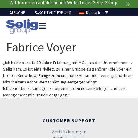
Willkommen auf der neuen Website der Selig Group
Deutsch
SUCHE
KONTAKTIERE UNS
Verpackungslösun
Mär
Fabrice Voyer
Ressour
Nachhaltig
Ü
„Ich hatte bereits 20 Jahre Erfahrung mit MGJ, als das Unternehmen zu
Selig kam. Es ist ein Privileg, zu einer Gruppe zu gehören, die über ein
u
breites Know-how, Fähigkeiten und hohe Ambitionen verfügt und ihren
Mitarbeitern echte Wertschätzung entgegenbringt.
Ich sehe den zukünftigen Erfolgen mit den neuen Kollegen und dem
Management mit Freude entgegen.“
CUSTOMER SUPPORT
Zertifizierungen