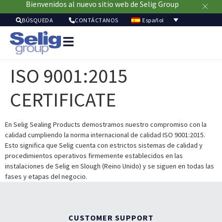
Bienvenidos al nuevo sitio web de Selig Group
Español
BÚSQUEDA
CONTÁCTANOS
Soluci
de
ISO 9001:2015
envasa
Merca
CERTIFICATE
Recur
Sostenibil
Acerc
En Selig Sealing Products demostramos nuestro compromiso con la
calidad cumpliendo la norma internacional de calidad ISO 9001:2015.
de
Esto significa que Selig cuenta con estrictos sistemas de calidad y
nosot
procedimientos operativos firmemente establecidos en las
instalaciones de Selig en Slough (Reino Unido) y se siguen en todas las
fases y etapas del negocio.
CUSTOMER SUPPORT