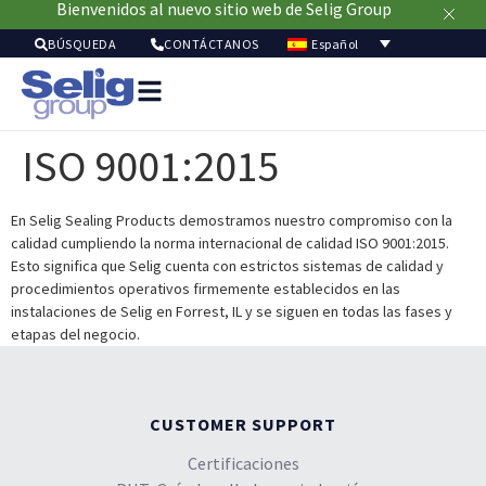
Bienvenidos al nuevo sitio web de Selig Group
Español
BÚSQUEDA
CONTÁCTANOS
Soluci
de
ISO 9001:2015
envasa
Merca
Recur
En Selig Sealing Products demostramos nuestro compromiso con la
calidad cumpliendo la norma internacional de calidad ISO 9001:2015.
Sostenibil
Esto significa que Selig cuenta con estrictos sistemas de calidad y
Acerc
procedimientos operativos firmemente establecidos en las
de
instalaciones de Selig en Forrest, IL y se siguen en todas las fases y
nosot
etapas del negocio.
CUSTOMER SUPPORT
Certificaciones