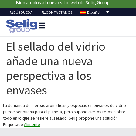
Bienvenidos al nuevo sitio web de Selig Group
Español
BÚSQUEDA
CONTÁCTANOS
Soluci
de
El sellado del vidrio
envasa
Merca
añade una nueva
Recur
Sostenibil
perspectiva a los
Acerc
de
envases
nosot
La demanda de hierbas aromáticas y especias en envases de vidrio
puede ser buena para el planeta, pero supone ciertos retos, sobre
todo en lo que se refiere al sellado. Selig propone una solución.
Etiquetado
Alimento