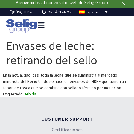
Bienvenidos al nuevo sitio web de Selig Group
Español
BÚSQUEDA
CONTÁCTANOS
Soluci
de
Envases de leche:
envasa
Merca
retirando del sello
Recur
Sostenibil
Acerc
En la actualidad, casi toda la leche que se suministra al mercado
minorista del Reino Unido se hace en envases de HDPE que tienen un
de
tapón de rosca que se combina con sellado térmico por inducción.
nosot
Etiquetado
Bebida
CUSTOMER SUPPORT
Certificaciones