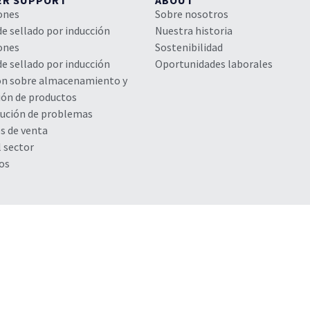
ER SUPPORT
ABOUT
iones
Sobre nosotros
de sellado por inducción
Nuestra historia
iones
Sostenibilidad
de sellado por inducción
Oportunidades laborales
ón sobre almacenamiento y
ón de productos
lución de problemas
s de venta
l sector
os