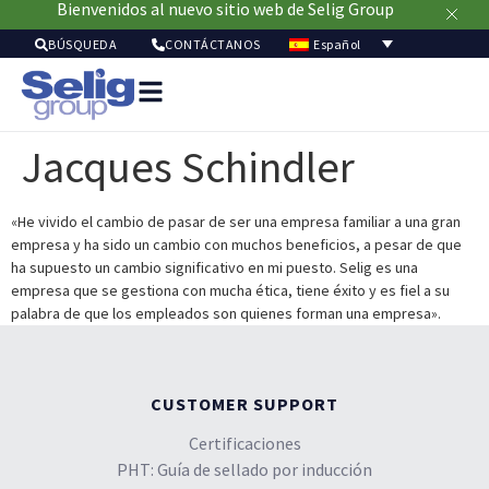
Bienvenidos al nuevo sitio web de Selig Group
Español
BÚSQUEDA
CONTÁCTANOS
Soluci
de
Jacques Schindler
envasa
Merca
Recur
«He vivido el cambio de pasar de ser una empresa familiar a una gran
empresa y ha sido un cambio con muchos beneficios, a pesar de que
Sostenibil
ha supuesto un cambio significativo en mi puesto. Selig es una
Acerc
empresa que se gestiona con mucha ética, tiene éxito y es fiel a su
de
palabra de que los empleados son quienes forman una empresa».
nosot
CUSTOMER SUPPORT
Certificaciones
PHT: Guía de sellado por inducción