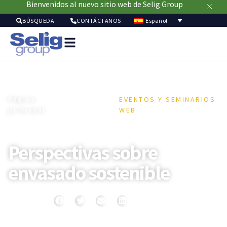
Bienvenidos al nuevo sitio web de Selig Group
Español
BÚSQUEDA
CONTÁCTANOS
Soluci
de
envasa
Merca
Página
/
EVENTOS Y SEMINARIOS
Recur
principal
Recursos
WEB
Sostenibil
/
Acerc
de
Perspectivas sobre
nosot
envasado sostenible
Compartir