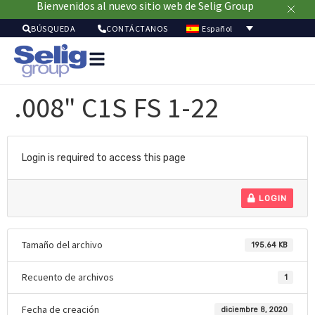
Bienvenidos al nuevo sitio web de Selig Group
Español
BÚSQUEDA
CONTÁCTANOS
Soluci
de
.008" C1S FS 1-22
envas
Merc
Recu
Sostenibil
Login is required to access this page
Acer
de
LOGIN
noso
Tamaño del archivo
195.64 KB
Recuento de archivos
1
Fecha de creación
diciembre 8, 2020