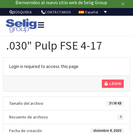
Bienvenidos al nuevo sitio web de Selig Group
Español
BÚSQUEDA
CONTÁCTANOS
Soluci
de
.030" Pulp FSE 4-17
envas
Merc
Recu
Sostenibil
Login is required to access this page
Acer
de
LOGIN
noso
Tamaño del archivo
31.18 KB
Recuento de archivos
1
Fecha de creación
diciembre 8, 2020