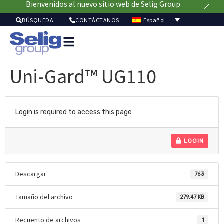
Bienvenidos al nuevo sitio web de Selig Group
Español
BÚSQUEDA
CONTÁCTANOS
Soluci
de
Uni-Gard™ UG110
envas
Merc
Recu
Sostenibil
Login is required to access this page
Acer
de
LOGIN
noso
Descargar
763
Tamaño del archivo
279.47 KB
Recuento de archivos
1