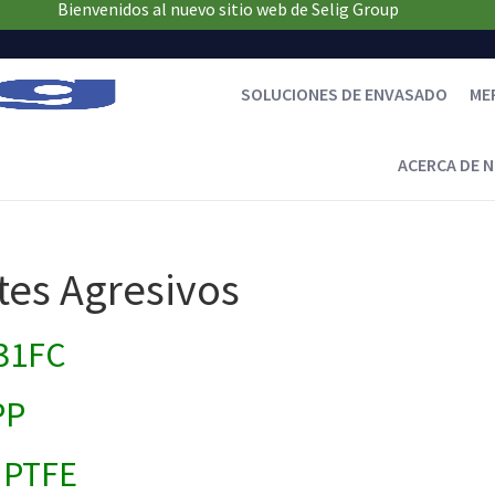
Bienvenidos al nuevo sitio web de Selig Group
SOLUCIONES DE ENVASADO
ME
ACERCA DE 
tes Agresivos
31FC
PP
 PTFE