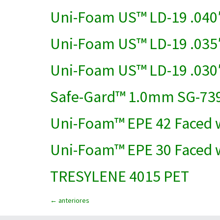
Uni-Foam US™ LD-19 .04
Uni-Foam US™ LD-19 .03
Uni-Foam US™ LD-19 .03
Safe-Gard™ 1.0mm SG-73
Uni-Foam™ EPE 42 Faced w
Uni-Foam™ EPE 30 Faced w
TRESYLENE 4015 PET
←
anteriores