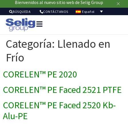
Bienvenidos al nuevo sitio web de Selig Group
Español
BÚSQUEDA
CONTÁCTANOS
Soluci
de
Categoría:
Llenado en
envasa
Merca
Frío
Recur
Sostenibil
Acerc
CORELEN™ PE 2020
de
nosot
CORELEN™ PE Faced 2521 PTFE
CORELEN™ PE Faced 2520 Kb-
Alu-PE