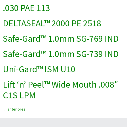
.030 PAE 113
DELTASEAL™ 2000 PE 2518
Safe-Gard™ 1.0mm SG-769 IND
Safe-Gard™ 1.0mm SG-739 IND
Uni-Gard™ ISM U10
Lift ‘n’ Peel™ Wide Mouth .008″
C1S LPM
←
anteriores