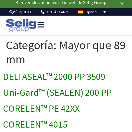
Bienvenidos al nuevo sitio web de Selig Group
Español
BÚSQUEDA
CONTÁCTANOS
Soluci
de
Categoría:
Mayor que 89
envasa
Merca
mm
Recur
Sostenibil
Acerc
DELTASEAL™ 2000 PP 3509
de
nosot
Uni-Gard™ (SEALEN) 200 PP
CORELEN™ PE 42XX
CORELEN™ 4015