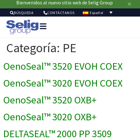
Bienvenidos al nuevo sitio web de Selig Group
Español
BÚSQUEDA
CONTÁCTANOS
Soluci
de
Categoría:
PE
envasa
Merca
Recur
OenoSeal™ 3520 EVOH COEX
Sostenibil
Acerc
OenoSeal™ 3020 EVOH COEX
de
nosot
OenoSeal™ 3520 OXB+
OenoSeal™ 3020 OXB+
DELTASEAL™ 2000 PP 3509