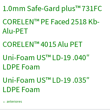
1.0mm Safe-Gard plus™ 731FC
CORELEN™ PE Faced 2518 Kb-
Alu-PET
CORELEN™ 4015 Alu PET
Uni-Foam US™ LD-19 .040″
LDPE Foam
Uni-Foam US™ LD-19 .035″
LDPE Foam
←
anteriores